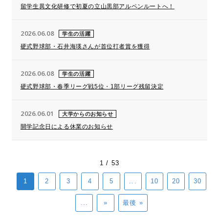
留学生異文化研修で初夏の立山黒部アルペンルートへ！
2026.06.08
学生の活躍
硬式野球部・石井海瑛さんが首位打者賞を獲得
2026.06.08
学生の活躍
硬式野球部・春季リーグ戦5位・1部リーグ残留決定
2026.06.01
大学からのお知らせ
開学記念日による休業のお知らせ
1 / 53
1
2
3
4
5
...
10
20
30
...
»
最後 »