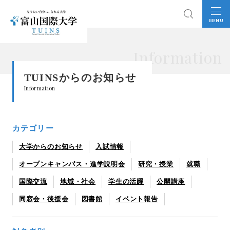
MENU
Information
TUINSからのお知らせ
Information
カテゴリー
大学からのお知らせ
入試情報
オープンキャンパス・進学説明会
研究・授業
就職
国際交流
地域・社会
学生の活躍
公開講座
同窓会・後援会
図書館
イベント報告