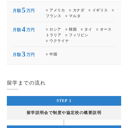
5
○ アメリカ ○ カナダ ○ イギリス ○
月額
万円
フランス ○ マルタ
4
○ ロシア ○ 韓国 ○ タイ ○ オース
月額
万円
トラリア ○ フィリピン
○ ウクライナ
3
○ 中国
月額
万円
留学までの流れ
STEP 1
留学説明会で制度や協定校の概要説明