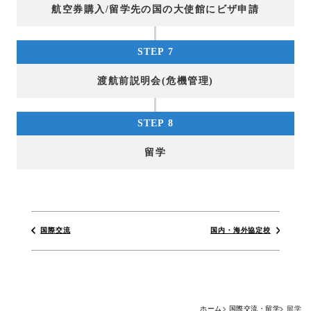
航空券購入/留学先の国の大使館にビザ申請
STEP 7
渡航前説明会(危機管理)
STEP 8
留学
国際交流
国内・海外協定校
ホーム
国際交流・留学
留学