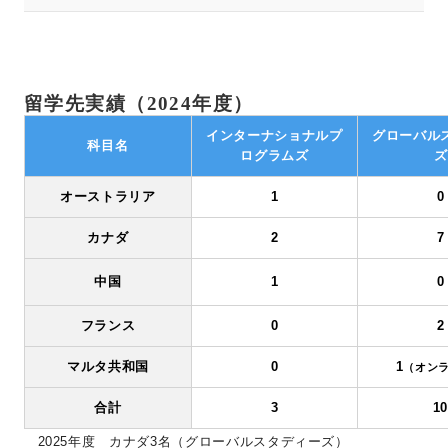
留学先実績（2024年度）
インターナショナルプ
グローバル
科目名
ログラムズ
ズ
オーストラリア
1
0
カナダ
2
7
中国
1
0
フランス
0
2
マルタ共和国
0
1
（オン
合計
3
1
2025年度 カナダ3名（グローバルスタディーズ）