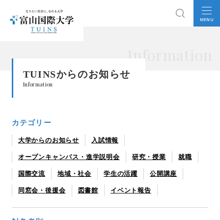
MENU
Information
TUINSからのお知らせ
Information
カテゴリー
大学からのお知らせ
入試情報
オープンキャンパス・進学説明会
研究・授業
就職
国際交流
地域・社会
学生の活躍
公開講座
同窓会・後援会
図書館
イベント報告