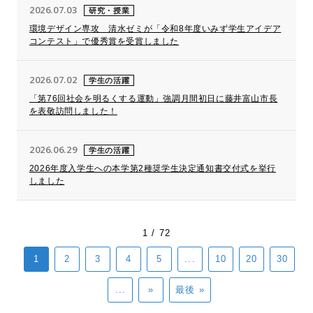
2026.07.03
研究・授業
環境デザイン専攻 清水ゼミが「令和8年度いみず学生アイデア
コンテスト」で優秀賞を受賞しました
2026.07.02
学生の活躍
「第76回社会を明るくする運動」強調月間初日に藤井富山市長
を表敬訪問しました！
2026.06.29
学生の活躍
2026年度入学生への本学第2種奨学生決定通知書交付式を挙行
しました
1 / 72
1
2
3
4
5
...
10
20
30
...
»
最後 »