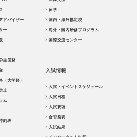
ス
留学
アドバイザー
国内・海外協定校
ター
海外・国内研修プログラム
援
国際交流センター
学生便覧
金
入試情報
祭（大学祭）
入試・イベントスケジュール
防止
入試日程
ラム
入試要項
合否発表
時刻表
入試結果