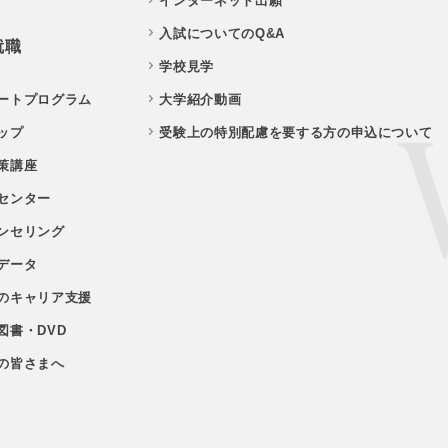
インターネット出願
入試についてのQ&A
就職
学校見学
ートプログラム
大学紹介動画
ップ
受験上の特別配慮を要する方の申込について
策講座
センター
ンセリング
データ
のキャリア支援
図書・DVD
の皆さまへ