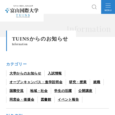
MENU
Information
TUINSからのお知らせ
Information
カテゴリー
大学からのお知らせ
入試情報
オープンキャンパス・進学説明会
研究・授業
就職
国際交流
地域・社会
学生の活躍
公開講座
同窓会・後援会
図書館
イベント報告