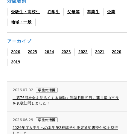
対象者別
受験生・高校生
在学生
父母等
卒業生
企業
地域・一般
アーカイブ
2026
2025
2024
2023
2022
2021
2020
2019
2026.07.02
学生の活躍
「第76回社会を明るくする運動」強調月間初日に藤井富山市長
を表敬訪問しました！
2026.06.29
学生の活躍
2026年度入学生への本学第2種奨学生決定通知書交付式を挙行
しました