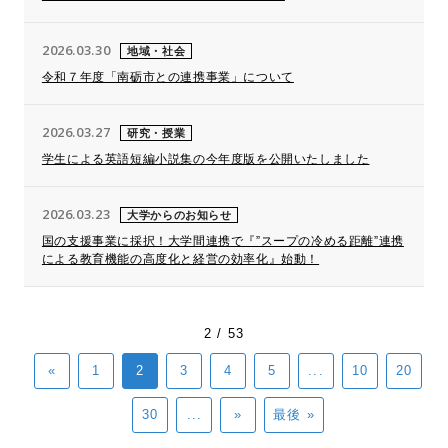
2026.03.30
地域・社会
令和７年度「南砺市との連携事業」について
2026.03.27
研究・授業
学生による英語短編小説集の今年度版を公開いたしました
2026.03.23
大学からのお知らせ
国の支援事業に採択！大学間連携で『”スープの冷める距離”連携
による教育機能の高度化と経営の効率化』始動！
2 / 53
«
1
2
3
4
5
...
10
20
30
...
»
最後 »