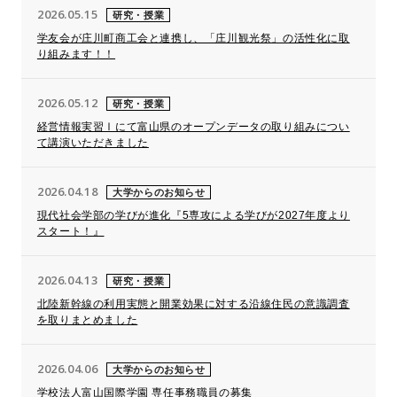
2026.05.15
研究・授業
学友会が庄川町商工会と連携し、「庄川観光祭」の活性化に取
り組みます！！
2026.05.12
研究・授業
経営情報実習Ⅰにて富山県のオープンデータの取り組みについ
て講演いただきました
2026.04.18
大学からのお知らせ
現代社会学部の学びが進化『5専攻による学びが2027年度より
スタート！』
2026.04.13
研究・授業
北陸新幹線の利用実態と開業効果に対する沿線住民の意識調査
を取りまとめました
2026.04.06
大学からのお知らせ
学校法人富山国際学園 専任事務職員の募集