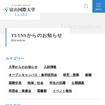
MENU
Information
TUINSからのお知らせ
Information
カテゴリー
大学からのお知らせ
入試情報
オープンキャンパス・進学説明会
研究・授業
就職
国際交流
地域・社会
学生の活躍
公開講座
同窓会・後援会
図書館
イベント報告