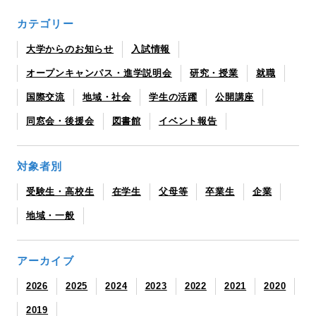
カテゴリー
大学からのお知らせ
入試情報
オープンキャンパス・進学説明会
研究・授業
就職
国際交流
地域・社会
学生の活躍
公開講座
同窓会・後援会
図書館
イベント報告
対象者別
受験生・高校生
在学生
父母等
卒業生
企業
地域・一般
アーカイブ
2026
2025
2024
2023
2022
2021
2020
2019