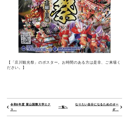
【「庄川観光祭」のポスター。お時間のある方は是非、ご来場く
ださい。】
令和8年度 富山国際大学エク
なりたい自分になるためのオー
一覧へ
ス...
ダ...