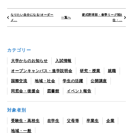
なりたい自分になる!オーダー
硬式野球部・春季リーグ戦5
一覧へ
メ...
位・...
カテゴリー
大学からのお知らせ
入試情報
オープンキャンパス・進学説明会
研究・授業
就職
国際交流
地域・社会
学生の活躍
公開講座
同窓会・後援会
図書館
イベント報告
対象者別
受験生・高校生
在学生
父母等
卒業生
企業
地域・一般