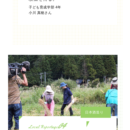
子ども育成学部 4年
小川 真穂さん
日本酒造り
04
Local Reportage