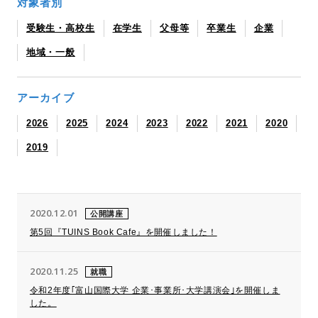
対象者別
受験生・高校生
在学生
父母等
卒業生
企業
地域・一般
アーカイブ
2026
2025
2024
2023
2022
2021
2020
2019
2020.12.01
公開講座
第5回『TUINS Book Cafe』を開催しました！
2020.11.25
就職
令和2年度｢富山国際大学 企業･事業所･大学講演会｣を開催しま
した。