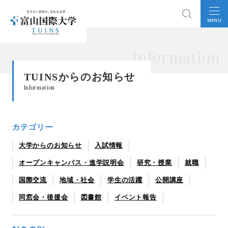
MENU
Information
TUINSからのお知らせ
Information
カテゴリー
大学からのお知らせ
入試情報
オープンキャンパス・進学説明会
研究・授業
就職
国際交流
地域・社会
学生の活躍
公開講座
同窓会・後援会
図書館
イベント報告