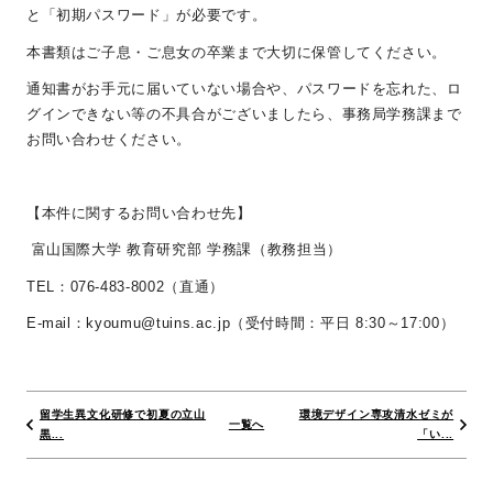
と「初期パスワード」が必要です。
本書類はご子息・ご息女の卒業まで大切に保管してください。
通知書がお手元に届いていない場合や、パスワードを忘れた、ロ
グインできない等の不具合がございましたら、事務局学務課まで
お問い合わせください。
【本件に関するお問い合わせ先】
富山国際大学 教育研究部 学務課（教務担当）
TEL
：
076-483-8002
（直通）
E-mail
：
kyoumu@tuins.ac.jp
（受付時間：平日
8:30
～
17:00
）
留学生異文化研修で初夏の立山
環境デザイン専攻清水ゼミが
一覧へ
黒...
「い...