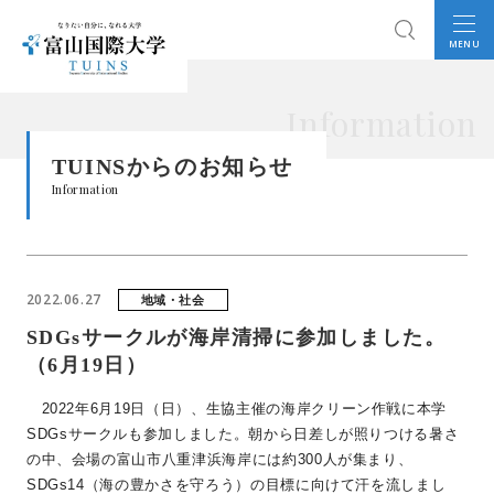
MENU
Information
TUINSからのお知らせ
Information
2022.06.27
地域・社会
SDGsサークルが海岸清掃に参加しました。
（6月19日）
2022年
6
月
19
日（日）、生協主催の海岸クリーン作戦に本学
SDGs
サークルも参加しました。朝から日差しが照りつける暑さ
の中、会場の富山市八重津浜海岸には約
300
人が集まり、
SDGs14
（海の豊かさを守ろう）の目標に向けて汗を流しまし