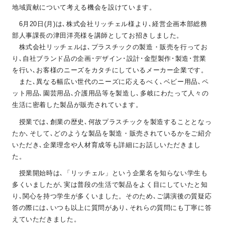
地域貢献について考える機会を設けています。
6月20日(月)は､株式会社リッチェル様より､経営企画本部総務
部人事課長の津田洋亮様を講師としてお招きしました。
株式会社リッチェルは､プラスチックの製造・販売を行ってお
り､自社ブランド品の企画･デザイン･設計･金型製作･製造･営業
を行い､お客様のニーズをカタチにしているメーカー企業です。
また､異なる幅広い世代のニーズに応えるべく､ベビー用品､ペ
ット用品､園芸用品､介護用品等を製造し､多岐にわたって人々の
生活に密着した製品が販売されています。
授業では､創業の歴史､何故プラスチックを製造することとなっ
たか､そして､どのような製品を製造・販売されているかをご紹介
いただき､企業理念や人材育成等も詳細にお話しいただきまし
た。
授業開始時は､「リッチェル」という企業名を知らない学生も
多くいましたが､実は普段の生活で製品をよく目にしていたと知
り､関心を持つ学生が多くいました。そのため､ご講演後の質疑応
答の際には､いつも以上に質問があり､それらの質問にも丁寧に答
えていただきました。