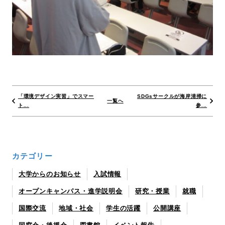
「環境デザイン実習」でスマー
SDGsサークルが海岸清掃に
一覧へ
ト...
参...
カテゴリー
大学からのお知らせ
入試情報
オープンキャンパス・進学説明会
研究・授業
就職
国際交流
地域・社会
学生の活躍
公開講座