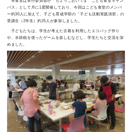
本食堂は実行委員会が「ちょっこおいでま こども食堂キャン
バス」として月に
1
度開催しており、今回はこども食堂のメンバ
ー約
30
人に加えて、子ども育成学部の「子ども活動実践演習」の
受講生（
2
年生）約
25
人が参加しました。
子どもたちは、学生が考えた古着を利用したエコバッグ作り
や、水鉄砲を使ったゲームを楽しむなどし、学生たちと交流を深
めました。