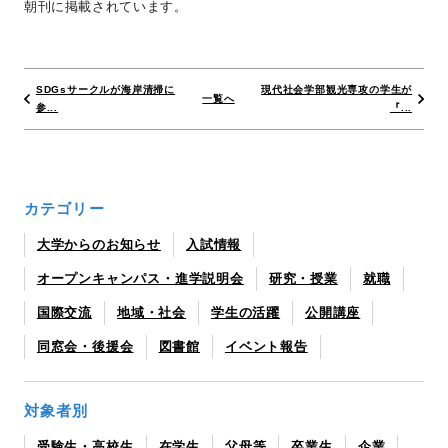
朝刊に掲載されています。
SDGsサークルが海岸清掃に
現代社会学部観光専攻の学生が
一覧へ
参...
『...
カテゴリー
大学からのお知らせ
入試情報
オープンキャンパス・進学説明会
研究・授業
就職
国際交流
地域・社会
学生の活躍
公開講座
同窓会・後援会
図書館
イベント報告
対象者別
受験生・高校生
在学生
父母等
卒業生
企業