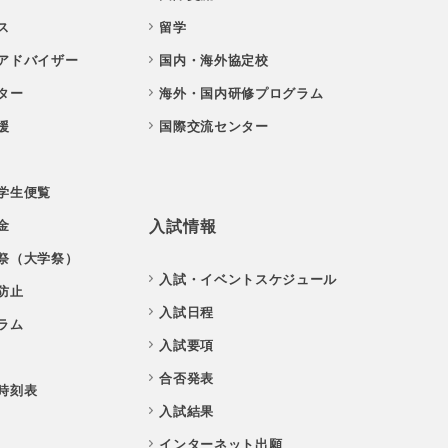
ス
留学
アドバイザー
国内・海外協定校
ター
海外・国内研修プログラム
援
国際交流センター
学生便覧
金
入試情報
祭（大学祭）
入試・イベントスケジュール
防止
入試日程
ラム
入試要項
合否発表
時刻表
入試結果
インターネット出願