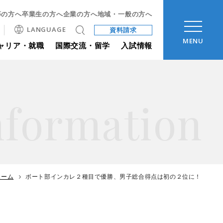
等の方へ
卒業生の方へ
企業の方へ
地域・一般の方へ
LANGUAGE
資料請求
MENU
ャリア・就職
国際交流・留学
入試情報
nformation
ホーム
ボート部インカレ２種目で優勝、男子総合得点は初の２位に！