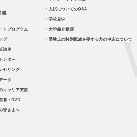
入試についてのQ&A
就職
学校見学
ートプログラム
大学紹介動画
ップ
受験上の特別配慮を要する方の申込について
策講座
センター
ンセリング
データ
のキャリア支援
図書・DVD
の皆さまへ