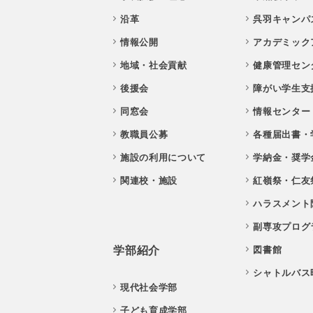
沿革
呉羽キャンパ
情報公開
アカデミック
地域・社会貢献
健康管理セン
後援会
障がい学生支
同窓会
情報センター
教職員公募
各種届出書・
施設の利用について
学納金・奨学
関連校・施設
紅嶺祭・仁友
ハラスメント
副専攻プログ
学部紹介
図書館
シャトルバス
現代社会学部
子ども育成学部