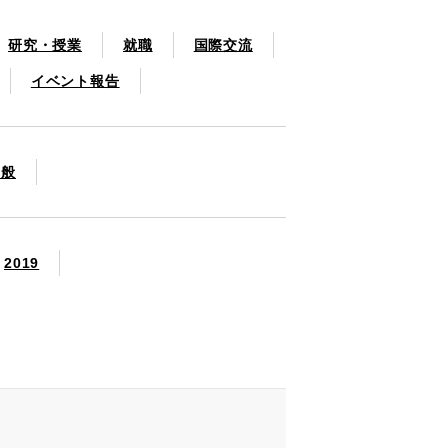
研究・授業
就職
国際交流
イベント報告
一般
2019