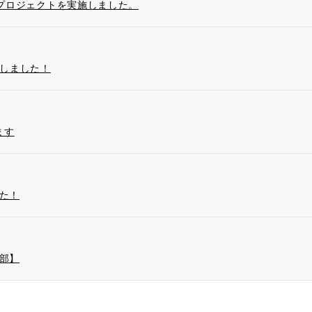
』プロジェクトを実施しました。
催しました！
ます
た！
部】