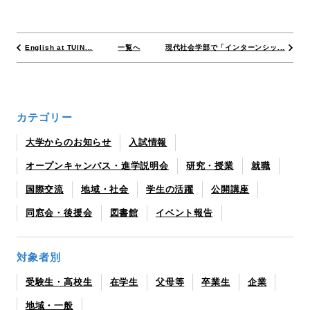
English at TUIN...
一覧へ
現代社会学部で「インターンシッ...
カテゴリー
大学からのお知らせ
入試情報
オープンキャンパス・進学説明会
研究・授業
就職
国際交流
地域・社会
学生の活躍
公開講座
同窓会・後援会
図書館
イベント報告
対象者別
受験生・高校生
在学生
父母等
卒業生
企業
地域・一般