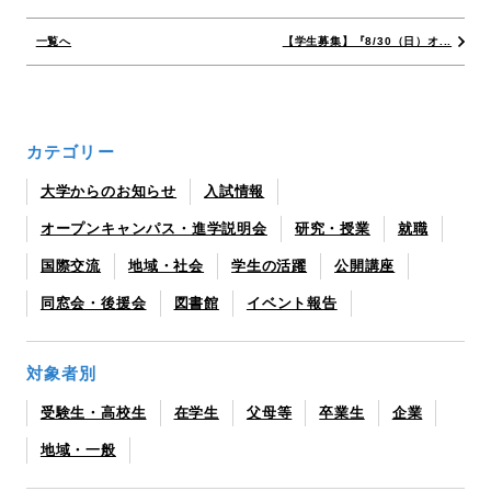
一覧へ
【学生募集】『8/30（日）オ...
カテゴリー
大学からのお知らせ
入試情報
オープンキャンパス・進学説明会
研究・授業
就職
国際交流
地域・社会
学生の活躍
公開講座
同窓会・後援会
図書館
イベント報告
対象者別
受験生・高校生
在学生
父母等
卒業生
企業
地域・一般