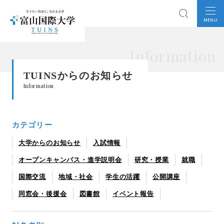
MENU
Information
TUINSからのお知らせ
Information
カテゴリー
大学からのお知らせ
入試情報
オープンキャンパス・進学説明会
研究・授業
就職
国際交流
地域・社会
学生の活躍
公開講座
同窓会・後援会
図書館
イベント報告