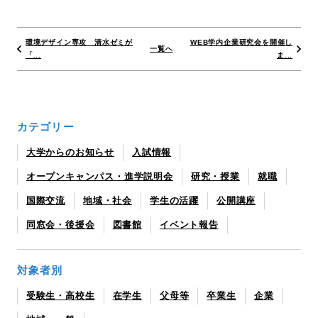
環境デザイン専攻 清水ゼミが
WEB学内企業研究会を開催し
一覧へ
「...
ま...
カテゴリー
大学からのお知らせ
入試情報
オープンキャンパス・進学説明会
研究・授業
就職
国際交流
地域・社会
学生の活躍
公開講座
同窓会・後援会
図書館
イベント報告
対象者別
受験生・高校生
在学生
父母等
卒業生
企業