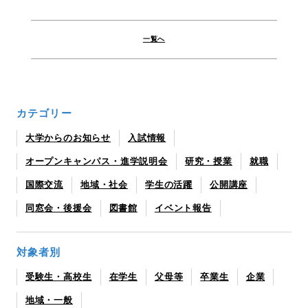
一覧へ
カテゴリー
大学からのお知らせ
入試情報
オープンキャンパス・進学説明会
研究・授業
就職
国際交流
地域・社会
学生の活躍
公開講座
同窓会・後援会
図書館
イベント報告
対象者別
受験生・高校生
在学生
父母等
卒業生
企業
地域・一般