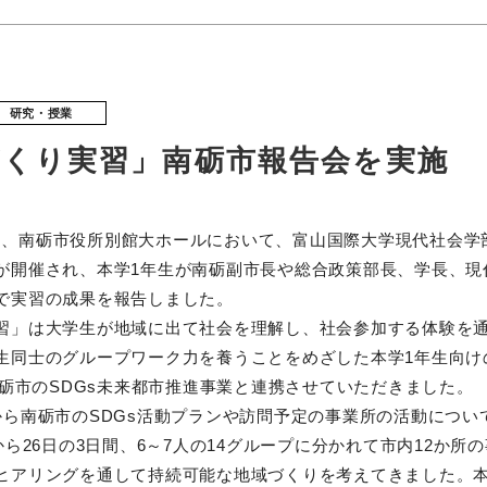
研究・授業
づくり実習」南砺市報告会を実施
月16日、南砺市役所別館大ホールにおいて、富山国際大学現代社会
が開催され、本学1年生が南砺副市長や総合政策部長、学長、現
で実習の成果を報告しました。
習」は大学生が地域に出て社会を理解し、社会参加する体験を
生同士のグループワーク力を養うことをめざした本学1年生向け
、南砺市のSDGs未来都市推進事業と連携させていただきました。
から南砺市のSDGs活動プランや訪問予定の事業所の活動につい
から26日の3日間、6～7人の14グループに分かれて市内12か所
ヒアリングを通して持続可能な地域づくりを考えてきました。