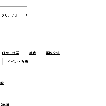
フリ」いよ...
研究・授業
就職
国際交流
イベント報告
一般
2019