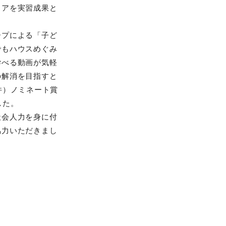
ィアを実習成果と
ープによる「子ど
でもハウスめぐみ
学べる動画が気軽
の解消を目指すと
件）ノミネート賞
した。
社会人力を身に付
協力いただきまし