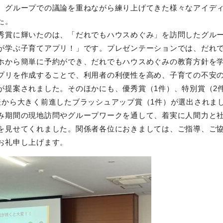
、グループでの議論を重ねながら練り上げてきた様々なアイデ
た。
秀賞に輝いたのは、「だれでもハウスめぐみ」を訪問したグル
が学ぶ子育てアプリ！」です。プレゼンテーションでは、だれ
ホから簡単に予約ができ、だれでもハウスめぐみの教育方針を
プリを作成することで、利用者の利便性を高め、子育ての不安
が提案されました。そのほかにも、優秀賞（1件）、特別賞（2
表から大きく前進したブラッシュアップ賞（1件）が選出されま
み期間の現地訪問やグループワークを通して、着実に人間力と
を見せてくれました。関係者各位におきましては、ご指導、ご
お礼申し上げます。