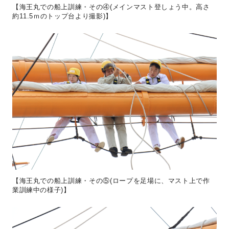
【海王丸での船上訓練・その④(メインマスト登しょう中。高さ
約11.5ｍのトップ台より撮影)】
【海王丸での船上訓練・その⑤(ロープを足場に、マスト上で作
業訓練中の様子)】