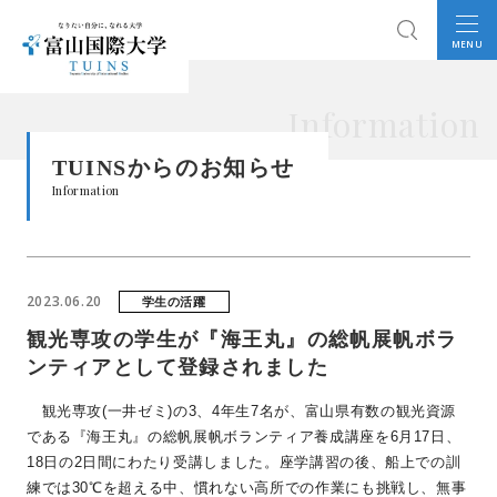
MENU
Information
TUINSからのお知らせ
Information
2023.06.20
学生の活躍
観光専攻の学生が『海王丸』の総帆展帆ボラ
ンティアとして登録されました
観光専攻
(
一井ゼミ
)
の
3
、
4
年生
7
名が、富山県有数の観光資源
である『海王丸』の総帆展帆ボランティア養成講座を
6
月
17
日、
18
日の
2
日間にわたり受講しました。座学講習の後、船上での訓
練では
30
℃を超える中、慣れない高所での作業にも挑戦し、無事