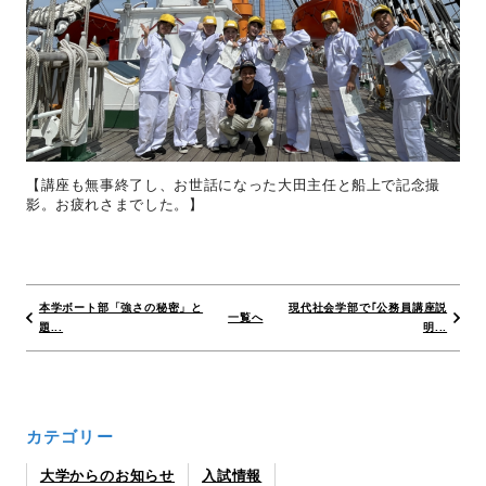
【講座も無事終了し、お世話になった大田主任と船上で記念撮
影。お疲れさまでした。】
本学ボート部「強さの秘密」と
現代社会学部で｢公務員講座説
一覧へ
題...
明...
カテゴリー
大学からのお知らせ
入試情報