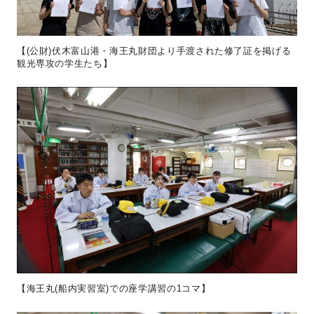
【(公財)伏木富山港・海王丸財団より手渡された修了証を掲げる
観光専攻の学生たち】
【海王丸(船内実習室)での座学講習の1コマ】