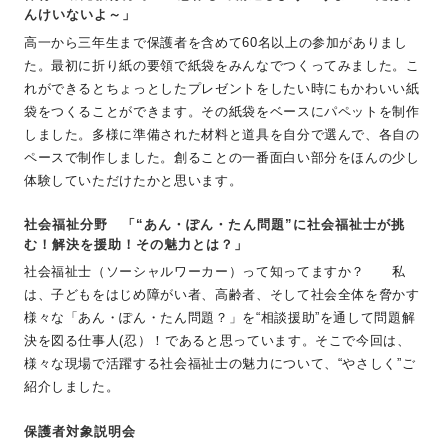
んけいないよ～」
高一から三年生まで保護者を含めて60名以上の参加がありまし
た。最初に折り紙の要領で紙袋をみんなでつくってみました。こ
れができるとちょっとしたプレゼントをしたい時にもかわいい紙
袋をつくることができます。その紙袋をベースにパペットを制作
しました。多様に準備された材料と道具を自分で選んで、各自の
ペースで制作しました。創ることの一番面白い部分をほんの少し
体験していただけたかと思います。
社会福祉分野 「“あん・ぽん・たん問題”に社会福祉士が挑
む！解決を援助！その魅力とは？」
社会福祉士（ソーシャルワーカー）って知ってますか？ 私
は、子どもをはじめ障がい者、高齢者、そして社会全体を脅かす
様々な「あん・ぽん・たん問題？」を“相談援助”を通して問題解
決を図る仕事人(忍）！であると思っています。そこで今回は、
様々な現場で活躍する社会福祉士の魅力について、“やさしく”ご
紹介しました。
保護者対象説明会