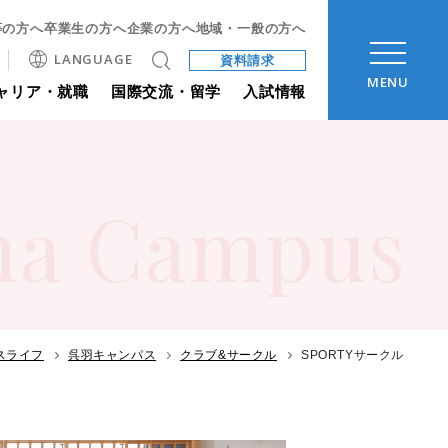
等の方へ
卒業生の方へ
企業の方へ
地域・一般の方へ
LANGUAGE
資料請求
MENU
ャリア・就職
国際交流・留学
入試情報
ha Campus
スライフ
呉羽キャンパス
クラブ&サークル
SPORTYサークル