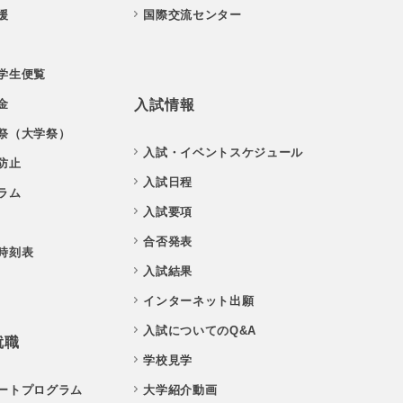
援
国際交流センター
学生便覧
金
入試情報
祭（大学祭）
入試・イベントスケジュール
防止
入試日程
ラム
入試要項
合否発表
時刻表
入試結果
インターネット出願
入試についてのQ&A
就職
学校見学
ートプログラム
大学紹介動画